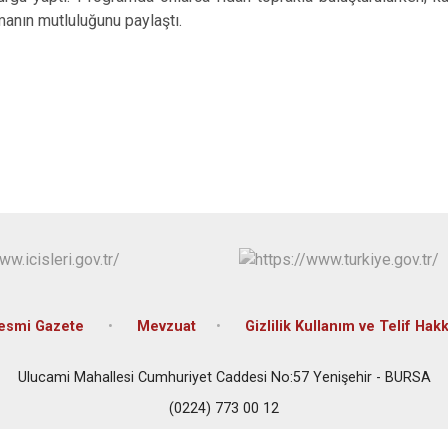
İznik
şmanın mutluluğunu paylaştı.
Karacabey
Keles
Kestel
esmi Gazete
Mevzuat
Gizlilik Kullanım ve Telif Hak
Ulucami Mahallesi Cumhuriyet Caddesi No:57 Yenişehir - BURSA
(0224) 773 00 12