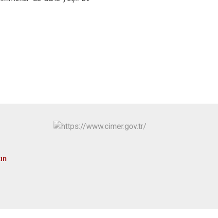
Osmangazi
Yenişehir
Yıldırım
kın