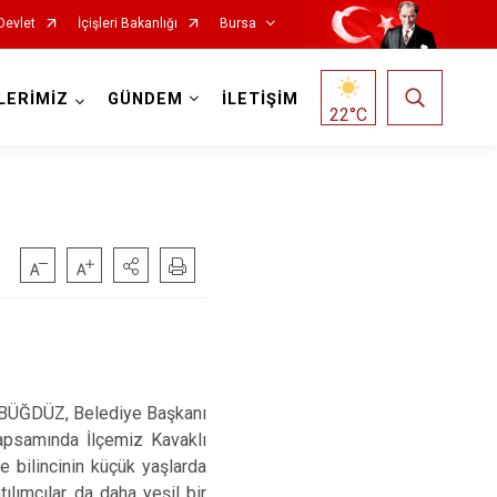
Devlet
İçişleri Bakanlığı
Bursa
LERİMİZ
GÜNDEM
İLETİŞİM
22
°C
Mustafakemalpaşa
Mudanya
Nilüfer
 BÜĞDÜZ, Belediye Başkanı
Orhaneli
apsamında İlçemiz Kavaklı
Orhangazi
 bilincinin küçük yaşlarda
ılımcılar da daha yeşil bir