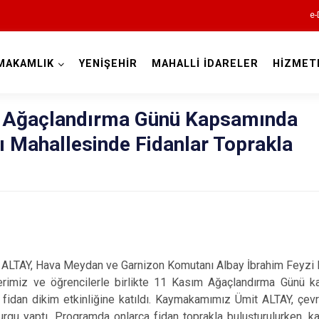
e-
MAKAMLIK
YENİŞEHİR
MAHALLİ İDARELER
HİZMET
Bursa
i Ağaçlandırma Günü Kapsamında
ı Mahallesinde Fidanlar Toprakla
Büyükorhan
Gemlik
Gürsu
ALTAY, Hava Meydan ve Garnizon Komutanı Albay İbrahim Feyzi
Harmancık
rimiz ve öğrencilerle birlikte 11 Kasım Ağaçlandırma Günü k
İnegöl
fidan dikim etkinliğine katıldı. Kaymakamımız Ümit ALTAY, çevre
gu yaptı. Programda onlarca fidan toprakla buluşturulurken, kat