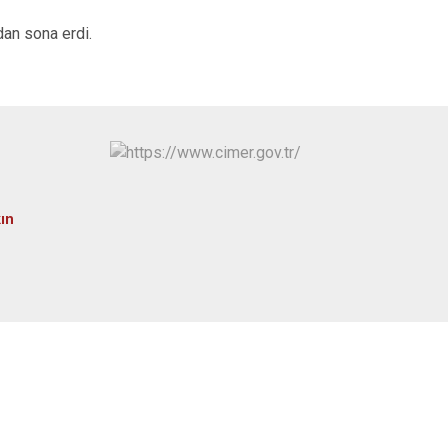
Osmangazi
an sona erdi.
Yenişehir
Yıldırım
kın