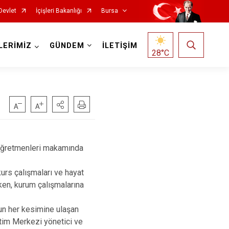
Devlet
İçişleri Bakanlığı
Bursa
LERİMİZ
GÜNDEM
İLETİŞİM
28
°C
Mustafakemalpaşa
ğretmenleri makamında
Mudanya
urs çalışmaları ve hayat
Nilüfer
en, kurum çalışmalarına
Orhaneli
n her kesimine ulaşan
Orhangazi
itim Merkezi yönetici ve