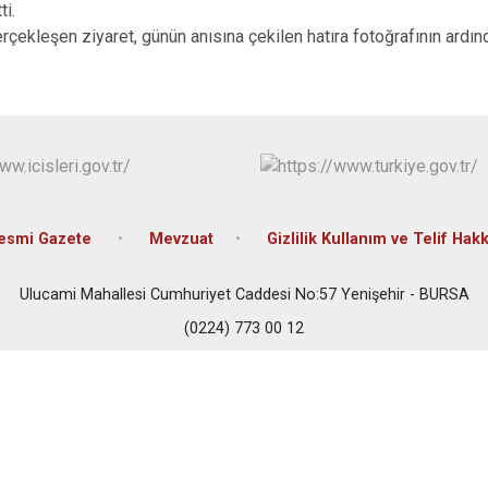
İznik
ti.
leşen ziyaret, günün anısına çekilen hatıra fotoğrafının ardınd
Karacabey
Keles
Kestel
esmi Gazete
Mevzuat
Gizlilik Kullanım ve Telif Hak
Ulucami Mahallesi Cumhuriyet Caddesi No:57 Yenişehir - BURSA
(0224) 773 00 12