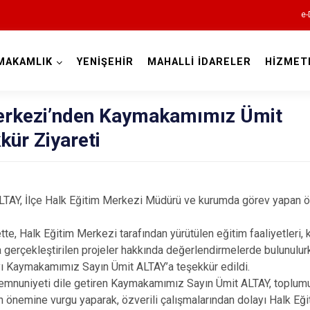
e-
MAKAMLIK
YENİŞEHİR
MAHALLİ İDARELER
HİZMET
Bursa
erkezi’nden Kaymakamımız Ümit
ür Ziyareti
Büyükorhan
, İlçe Halk Eğitim Merkezi Müdürü ve kurumda görev yapan ö
Gemlik
, Halk Eğitim Merkezi tarafından yürütülen eğitim faaliyetleri, k
Gürsu
erçekleştirilen projeler hakkında değerlendirmelerde bulunulurk
Harmancık
yı Kaymakamımız Sayın Ümit ALTAY’a teşekkür edildi.
niyeti dile getiren Kaymakamımız Sayın Ümit ALTAY, toplumu
İnegöl
in önemine vurgu yaparak, özverili çalışmalarından dolayı Halk Eğ