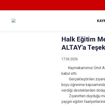
KAY
Halk Eğitim M
ALTAY'a Teşekk
17.06.2026
Kaymakamımız Ümit ALTAY
kabul etti.
Gerçekleştirilen ziyarette
boyu öğrenme kapsamında g
verdiği desteklerden dola
Ziyaretten duyduğu memnu
yaygın eğitim faaliyetlerin