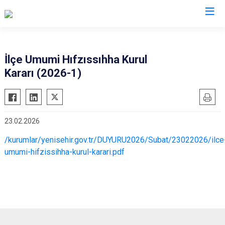
Bursa
İlçe Umumi Hıfzıssıhha Kurul
Kararı (2026-1)
Büyükorhan
Mustafakemalpaşa
Gemlik
Mudanya
Gürsu
Nilüfer
23.02.2026
Harmancık
Orhaneli
/kurumlar/yenisehir.gov.tr/DUYURU2026/Subat/23022026/ilce
İnegöl
Orhangazi
umumi-hifzissihha-kurul-karari.pdf
İznik
Osmangazi
Karacabey
Yenişehir
Keles
Yıldırım
Kestel