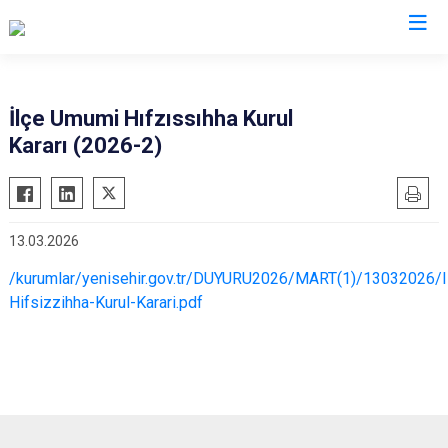
Bursa
İlçe Umumi Hıfzıssıhha Kurul
Kararı (2026-2)
Büyükorhan
Mustafakemalpaşa
Gemlik
Mudanya
Gürsu
Nilüfer
13.03.2026
Harmancık
Orhaneli
/kurumlar/yenisehir.gov.tr/DUYURU2026/MART(1)/13032026/I
İnegöl
Orhangazi
Hifsizzihha-Kurul-Karari.pdf
İznik
Osmangazi
Karacabey
Yenişehir
Keles
Yıldırım
Kestel