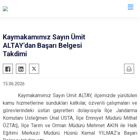
Bursa
Kaymakamımız Sayın Ümit
ALTAY’dan Başarı Belgesi
Büyükorhan
Mustafakemalpaşa
Takdimi
Gemlik
Mudanya
Gürsu
Nilüfer
Harmancık
Orhaneli
15.06.2026
İnegöl
Orhangazi
Kaymakamımız Sayın Ümit ALTAY, ilçemizde yürütülen
İznik
Osmangazi
kamu hizmetlerine sundukları katkılar, özverili çalışmaları ve
Karacabey
Yenişehir
görevlerindeki üstün gayretleri dolayısıyla İlçe Jandarma
Keles
Yıldırım
Komutanı Üsteğmen Ünal USTA, İlçe Emniyet Müdürü Mithat
ÖZTAŞ, İlçe Tarım ve Orman Müdürü Mehmet AKIN ile Halk
Kestel
Eğitimi Merkezi Müdürü Hüsnü Kemal YILMAZ’a Başarı